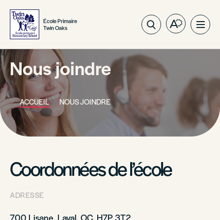
École Primaire
Ouvrez
Ouvri
Twin Oaks
la
la
barre
navig
d'outils
Nous joindre
du
d'accessibil
site
ACCUEIL
NOUS JOINDRE
Coordonnées de l’école
ADRESSE
700 Lisane, Laval, QC, H7P 3T2